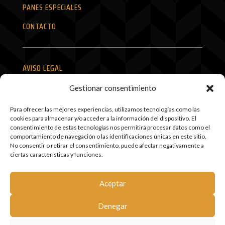
PANES ESPECIALES
CONTACTO
AVISO LEGAL
POLÍTICA DE PRIVACIDAD
Gestionar consentimiento
POLÍTICA DE COOKIES
Para ofrecer las mejores experiencias, utilizamos tecnologías como las
cookies para almacenar y/o acceder a la información del dispositivo. El
TÉRMINOS Y CONDICIONES
consentimiento de estas tecnologías nos permitirá procesar datos como el
comportamiento de navegación o las identificaciones únicas en este sitio.
SITEMAP
No consentir o retirar el consentimiento, puede afectar negativamente a
ciertas características y funciones.
MI CUENTA
Aceptar
Denegar
© Mollete Santiago SLU