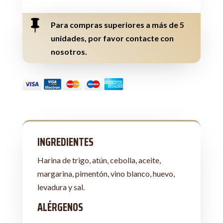
ATÚN
CANTIDAD

Para compras superiores a más de 5
unidades, por favor contacte con
nosotros.
INGREDIENTES
Harina de trigo, atún, cebolla, aceite,
margarina, pimentón, vino blanco, huevo,
levadura y sal.
ALÉRGENOS