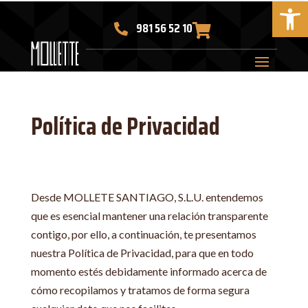
Abrir 
Skip
to
981 56 52 10


content
Aumentar texto
Disminuir texto
Escala de grises
Alto contraste
Contraste negativo
Fondo claro
Subrayar enlaces
Fuente legible
Restablecer
Política de Privacidad
Desde MOLLETE SANTIAGO, S.L.U. entendemos
que es esencial mantener una relación transparente
contigo, por ello, a continuación, te presentamos
nuestra Política de Privacidad, para que en todo
momento estés debidamente informado acerca de
cómo recopilamos y tratamos de forma segura