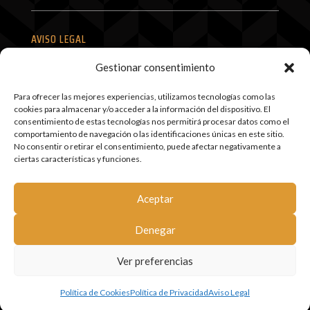
AVISO LEGAL
POLÍTICA DE PRIVACIDAD
Gestionar consentimiento
POLÍTICA DE COOKIES
Para ofrecer las mejores experiencias, utilizamos tecnologías como las
cookies para almacenar y/o acceder a la información del dispositivo. El
TÉRMINOS Y CONDICIONES
consentimiento de estas tecnologías nos permitirá procesar datos como el
comportamiento de navegación o las identificaciones únicas en este sitio.
SITEMAP
No consentir o retirar el consentimiento, puede afectar negativamente a
ciertas características y funciones.
MI CUENTA
Aceptar
Denegar
© Mollete Santiago SLU
Ver preferencias
Política de Cookies
Política de Privacidad
Aviso Legal