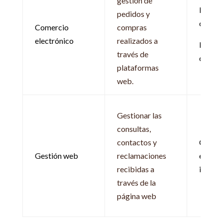
gestión de
Relaci
pedidos y
contra
Comercio
compras
electrónico
realizados a
Relaci
través de
comerc
plataformas
web.
Gestionar las
consultas,
contactos y
Consen
Gestión web
reclamaciones
expres
recibidas a
intere
través de la
página web